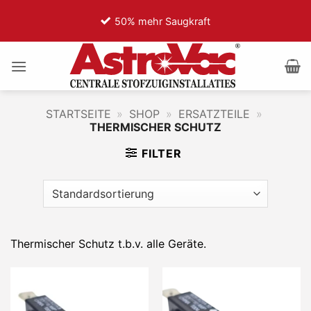
Zum
50% mehr Saugkraft
7
Inhalt
springen
STARTSEITE
»
SHOP
»
ERSATZTEILE
»
THERMISCHER SCHUTZ
FILTER
Thermischer Schutz t.b.v. alle Geräte.