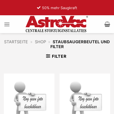
Zum
50% mehr Saugkraft
7
Inhalt
springen
STARTSEITE
»
SHOP
»
STAUBSAUGERBEUTEL UND
FILTER
FILTER