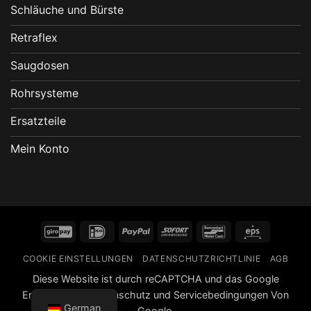
Schläuche und Bürste
Retraflex
Saugdosen
Rohrsysteme
Ersatzteile
Mein Konto
GiroPay
IDeal
PayPal
Sofort
Bancontact
Eps
COOKIE EINSTELLUNGEN
DATENSCHUTZRICHTLINIE
AGB
Diese Website ist durch reCAPTCHA und das Google
Erklärung zum Datenschutz
und
Servicebedingungen
Von
German
Google.