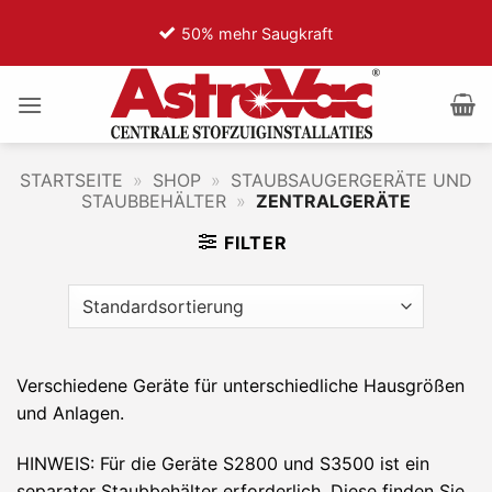
Zum
50% mehr Saugkraft
7
Inhalt
springen
STARTSEITE
»
SHOP
»
STAUBSAUGERGERÄTE UND
STAUBBEHÄLTER
»
ZENTRALGERÄTE
FILTER
Verschiedene Geräte für unterschiedliche Hausgrößen
und Anlagen.
HINWEIS: Für die Geräte S2800 und S3500 ist ein
separater Staubbehälter erforderlich. Diese finden Sie