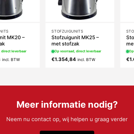
NITS
STOFZUIGUNITS
STO
nit MK20 –
Stofzuigunit MK25 –
Sto
ak
met stofzak
met
 direct leverbaar
Op voorraad, direct leverbaar
Op 
8
€
1.354,84
€
1
incl. BTW
incl. BTW
Meer informatie nodig?
Neem nu contact op, wij helpen u graag verder