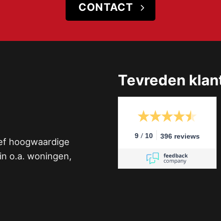
CONTACT
Tevreden klan
/
9
10
396 reviews
ief hoogwaardige
n o.a. woningen,