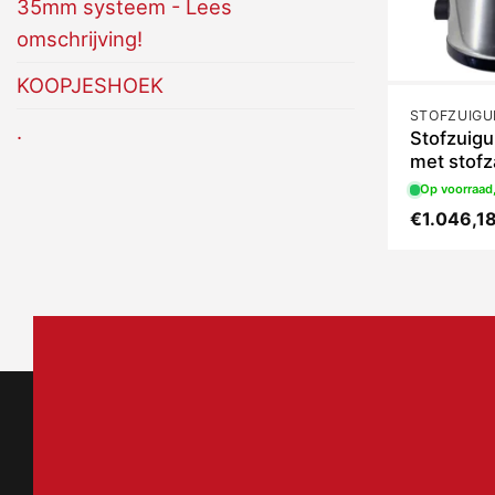
35mm systeem - Lees
omschrijving!
KOOPJESHOEK
STOFZUIGU
.
Stofzuigu
met stofz
Op voorraad,
€
1.046,1