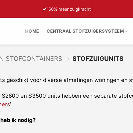
50% meer zuigkracht
HOME
CENTRAAL STOFZUIGERSYSTEEM
EN STOFCONTAINERS
»
STOFZUIGUNITS
its geschikt voor diverse afmetingen woningen en 
 S2800 en S3500 units hebben een separate stofcon
ners
‘.
 heb ik nodig?