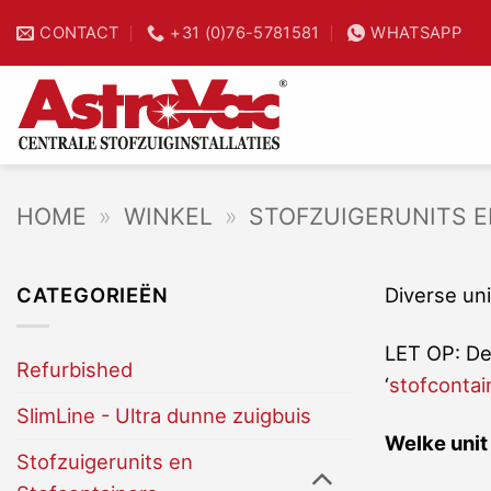
Ga
CONTACT
+31 (0)76-5781581
WHATSAPP
25% tijdwinst
naar
inhoud
HOME
»
WINKEL
»
STOFZUIGERUNITS 
CATEGORIEËN
Diverse un
LET OP: De
Refurbished
‘
stofcontai
SlimLine - Ultra dunne zuigbuis
Welke unit
Stofzuigerunits en