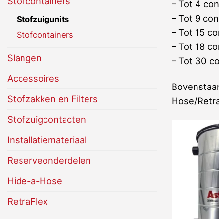
Stofcontainers
– Tot 4 co
– Tot 9 co
Stofzuigunits
– Tot 15 c
Stofcontainers
– Tot 18 co
Slangen
– Tot 30 c
Accessoires
Bovenstaan
Stofzakken en Filters
Hose/Retraf
Stofzuigcontacten
Installatiemateriaal
Reserveonderdelen
Hide-a-Hose
RetraFlex