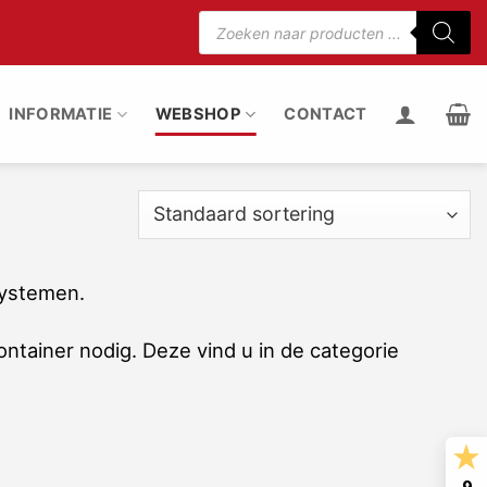
Producten
zoeken
75% minder motorgeluid
100% stof uit de rui
INFORMATIE
WEBSHOP
CONTACT
systemen.
tainer nodig. Deze vind u in de categorie