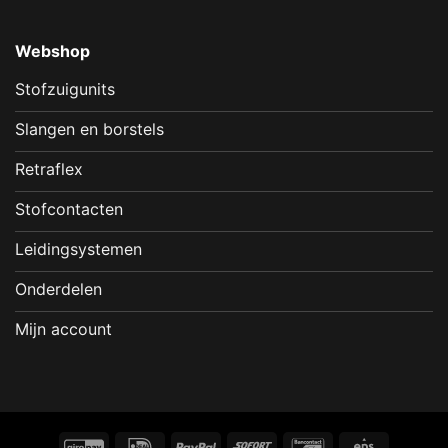
Webshop
Stofzuigunits
Slangen en borstels
Retraflex
Stofcontacten
Leidingsystemen
Onderdelen
Mijn account
GiroPay
IDeal
PayPal
Sofort
Bancontact
Eps