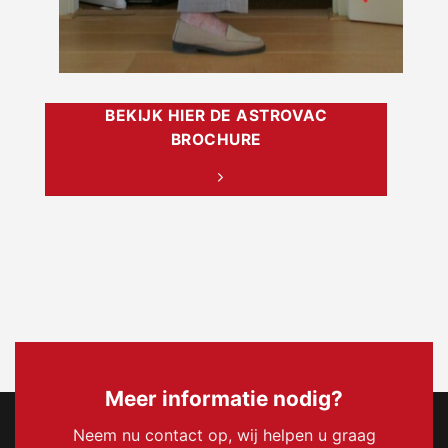
BEKIJK HIER DE ASTROVAC
BROCHURE
Meer informatie nodig?
Neem nu contact op, wij helpen u graag