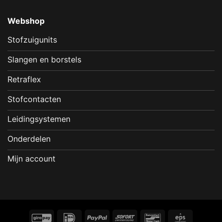
Webshop
Stofzuigunits
Slangen en borstels
Retraflex
Stofcontacten
Leidingsystemen
Onderdelen
Mijn account
GiroPay
IDeal
PayPal
Sofort
Bancontact
Eps