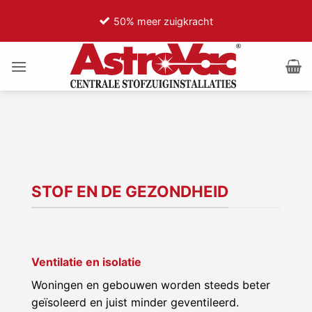
Ga
ht
75% minder motorgeluid
naar
inhoud
STOF EN DE GEZONDHEID
Ventilatie en isolatie
Woningen en gebouwen worden steeds beter
geïsoleerd en juist minder geventileerd.