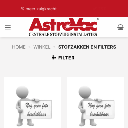
Ga
acht
75% minder motorgeluid
naar
inhoud
HOME
»
WINKEL
»
STOFZAKKEN EN FILTERS
FILTER