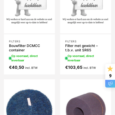
FILTERS
FILTERS
Bouwfilter DCMCC
Filter met gewicht –
container
t.b.v. unit SR65
Op voorraad, direct
Op voorraad, direct
leverbaar
leverbaar
€
40,50
€
103,65
incl. BTW
incl. BTW
9