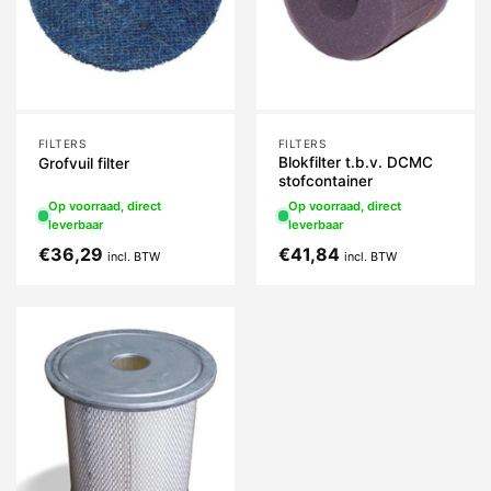
FILTERS
FILTERS
Blokfilter t.b.v. DCMC
Grofvuil filter
stofcontainer
Op voorraad, direct
Op voorraad, direct
leverbaar
leverbaar
€
36,29
€
41,84
incl. BTW
incl. BTW