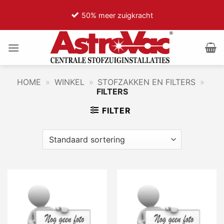
Ga
50% meer zuigkracht
naar
inhoud
HOME
»
WINKEL
»
STOFZAKKEN EN FILTERS
»
FILTERS
FILTER