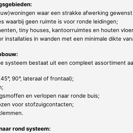
gsgebieden:
uw)woningen waar een strakke afwerking gewenst 
s waarbij geen ruimte is voor ronde leidingen;
enten, tiny houses, kantoorruimtes en houten vloe
or installaties in wanden met een minimale dikte va
pbouw:
ne systeem bestaat uit een compleet assortiment a
5°, 90°, lateraal of frontaal);
n;
ngsmoffen en verlopen naar ronde buis;
zen voor stofzuigcontacten;
klemmen.
naar rond systeem: