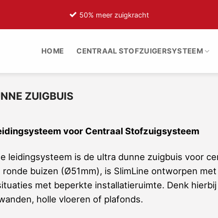
50% meer zuigkracht
HOME
CENTRAAL STOFZUIGERSYSTEEM
UNNE ZUIGBUIS
eidingsysteem voor Centraal Stofzuigsysteem
e leidingsysteem is de ultra dunne zuigbuis voor ce
le ronde buizen (Ø51mm), is SlimLine ontworpen met 
situaties met beperkte installatieruimte. Denk hier
wanden, holle vloeren of plafonds.