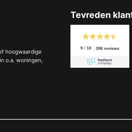
Tevreden klan
/
9
10
396 reviews
ief hoogwaardige
n o.a. woningen,