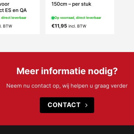
voor
150cm – per stuk
ct ES en QA
 direct leverbaar
Op voorraad, direct leverbaar
€
11,95
cl. BTW
incl. BTW
Meer informatie nodig?
Neem nu contact op, wij helpen u graag verder
CONTACT