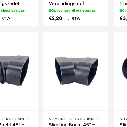
ngszadel
Verbindingsmof
51
 direct leverbaar
Op voorraad, direct leverbaar
Op 
€
2,20
€
3
l. BTW
incl. BTW
SLIMLINE - ULTRA DUNNE ZUIGBUIS
SLIMLINE - ULTRA DUNNE ZUIGBUIS
Bocht 45° –
SlimLine Bocht 45° –
Sli