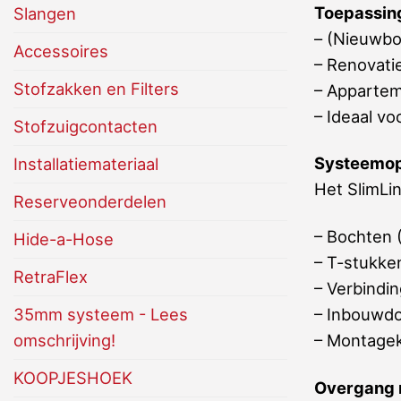
Toepassin
Slangen
– (Nieuwbo
Accessoires
– Renovatie
Stofzakken en Filters
– Appartem
– Ideaal vo
Stofzuigcontacten
Systeemo
Installatiemateriaal
Het SlimLi
Reserveonderdelen
– Bochten (4
Hide-a-Hose
– T-stukke
RetraFlex
– Verbindi
35mm systeem - Lees
– Inbouwdo
omschrijving!
– Montage
KOOPJESHOEK
Overgang 