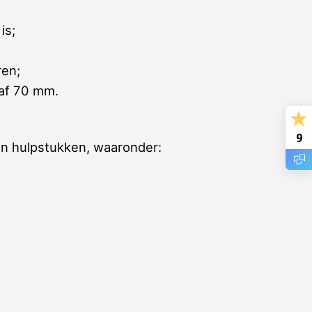
is;
ren;
naf 70 mm.
9
an hulpstukken, waaronder: