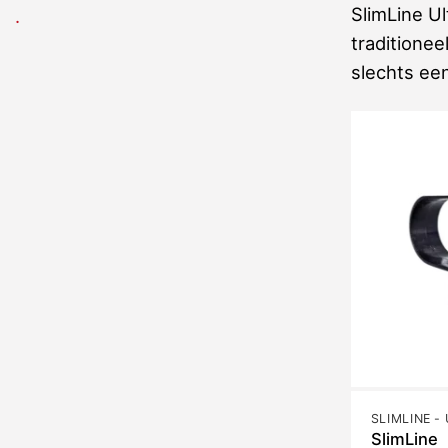
SlimLine U
.
traditione
slechts een
SlimLine