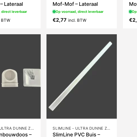
– Lateraal
Mof-Mof – Lateraal
Mof
 direct leverbaar
Op voorraad, direct leverbaar
Op 
€
2,77
€
2
l. BTW
incl. BTW
SLIMLINE - ULTRA DUNNE ZUIGBUIS
SLIMLINE - ULTRA DUNNE ZUIGBUIS
Inbouwdoos –
SlimLine PVC Buis –