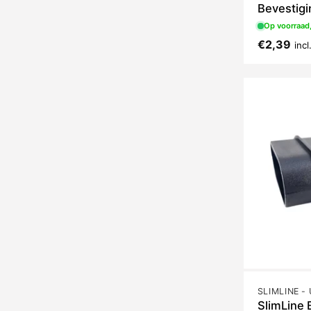
Bevestigi
Op voorraad,
€
2,39
inc
SlimLine 