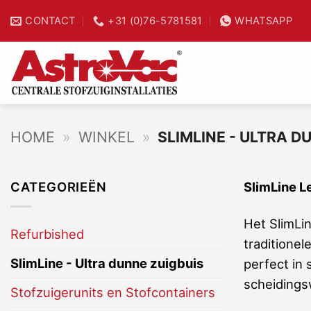
Ga
CONTACT
+31 (0)76-5781581
WHATSAPP
25% tijdwinst
naar
inhoud
HOME
»
WINKEL
»
SLIMLINE - ULTRA D
CATEGORIEËN
SlimLine L
Het SlimLin
Refurbished
traditione
SlimLine - Ultra dunne zuigbuis
perfect in 
scheidings
Stofzuigerunits en Stofcontainers