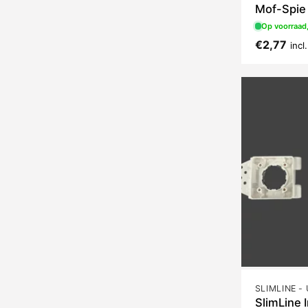
Mof-Spie 
Op voorraad,
€
2,77
inc
SlimLine 