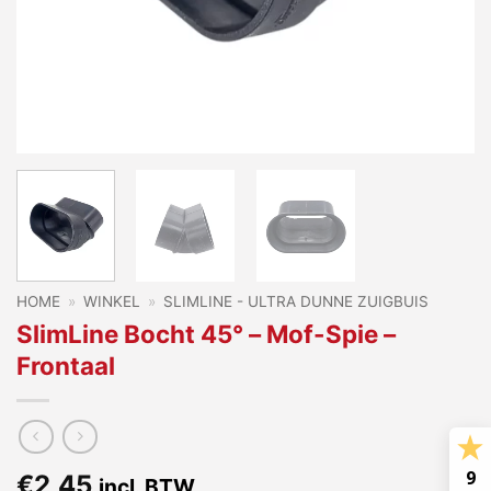
HOME
»
WINKEL
»
SLIMLINE - ULTRA DUNNE ZUIGBUIS
SlimLine Bocht 45° – Mof-Spie –
Frontaal
9
€
2,45
incl. BTW