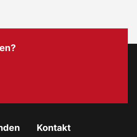
nen?
unden
Kontakt