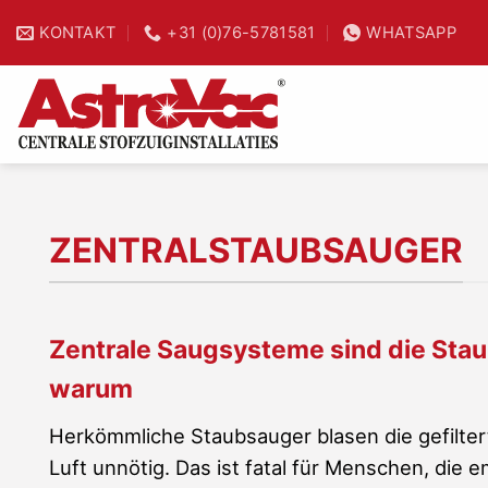
Zum
KONTAKT
+31 (0)76-5781581
WHATSAPP
25% Zeitsparnis
Inhalt
springen
ZENTRALSTAUBSAUGER
Zentrale Saugsysteme sind die Stau
warum
Herkömmliche Staubsauger blasen die gefilter
Luft unnötig. Das ist fatal für Menschen, die 