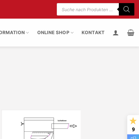
Suche
nach
5% weniger Motorgeräusch
100% Staub entfern
Produkten
FORMATION
ONLINE SHOP
KONTAKT
9