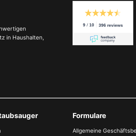
/
9
10
396 reviews
chwertigen
z in Haushalten,
staubsauger
Formulare
n
Allgemeine Geschäftsb