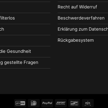
Recht auf Widerruf
filterlos
Beschwerdeverfahren
ch
Erklärung zum Datensc
Rückgabesystem
die Gesundheit
ig gestellte Fragen
GiroPay
IDeal
PayPal
Sofort
Bancontact
Eps