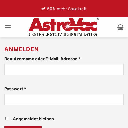
Zum
50% mehr Saugkraft
7
Inhalt
springen
ANMELDEN
Erforderlich
Benutzername oder E-Mail-Adresse
*
Erforderlich
Passwort
*
Angemeldet bleiben