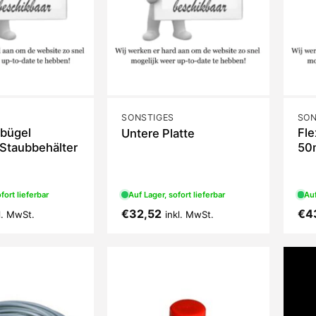
SONSTIGES
SON
bügel
Fle
Untere Platte
Staubbehälter
50
fort lieferbar
Auf Lager, sofort lieferbar
Auf
€
32,52
€
4
l. MwSt.
inkl. MwSt.