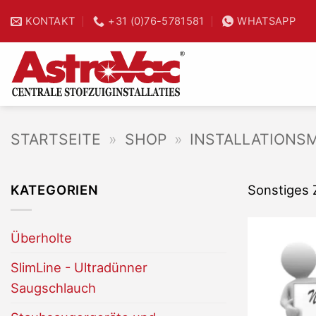
Zum
KONTAKT
+31 (0)76-5781581
WHATSAPP
25% Zeitsparnis
Inhalt
springen
STARTSEITE
»
SHOP
»
INSTALLATIONS
KATEGORIEN
Sonstiges 
Überholte
SlimLine - Ultradünner
Saugschlauch