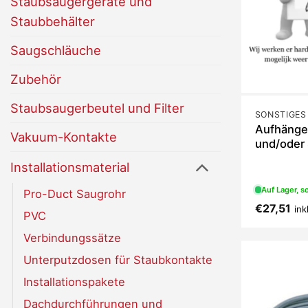
Staubsaugergeräte und
Staubbehälter
Saugschläuche
Zubehör
Staubsaugerbeutel und Filter
SONSTIGES
Aufhänge
Vakuum-Kontakte
und/oder 
Installationsmaterial
Auf Lager, so
Pro-Duct Saugrohr
€
27,51
ink
PVC
Verbindungssätze
Unterputzdosen für Staubkontakte
Installationspakete
Dachdurchführungen und