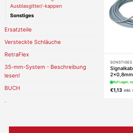
Ausblasgitter/-kappen
Sonstiges
Ersatzteile
Versteckte Schläuche
RetraFlex
SONSTIGES
35-mm-System - Beschreibung
Signalkab
2×0,8mm
lesen!
Auf Lager, so
BUCH
€
1,13
inkl
.