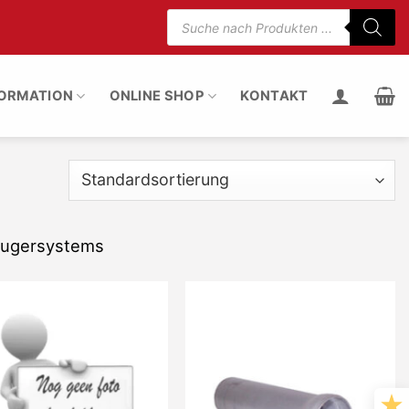
Suche
nach
5% weniger Motorgeräusch
100% Staub entfern
Produkten
FORMATION
ONLINE SHOP
KONTAKT
saugersystems