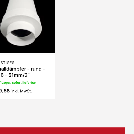
STIGES
alldämpfer - rund -
iß - 51mm/2″
 Lager, sofort lieferbar
9,58
inkl. MwSt.