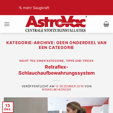
Zum
t
75% weniger Motorgeräusch
Inhalt
springen
KATEGORIE-ARCHIVE:
GEEN ONDERDEEL VAN
EEN CATEGORIE
NICHT TEIL EINER KATEGORIE
,
TIPPS UND TRICKS
Retraflex-
Schlauchaufbewahrungssystem
VERÖFFENTLICHT AM
13 DEZEMBER 2019
VON
WINKELBEHEERDER
13
Dez.