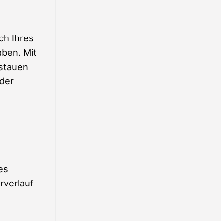
ch Ihres
aben. Mit
rstauen
 der
es
rverlauf