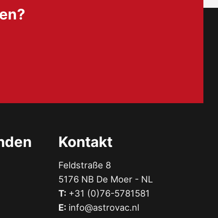
nen?
unden
Kontakt
Feldstraße 8
5176 NB De Moer - NL
T:
+31 (0)76-5781581
E:
info@astrovac.nl