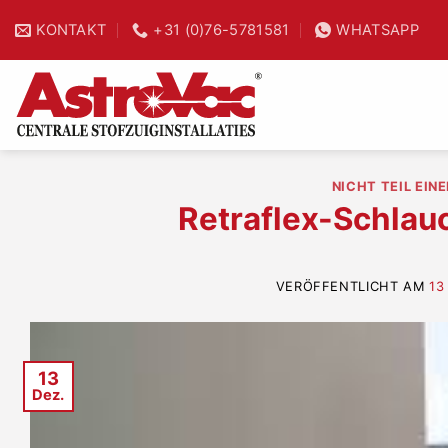
Zum
KONTAKT
+31 (0)76-5781581
WHATSAPP
25% Zeitsparnis
Inhalt
springen
NICHT TEIL EIN
Retraflex-Schla
VERÖFFENTLICHT AM
13
13
Dez.