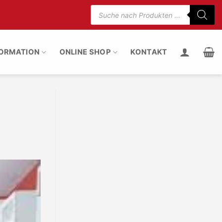
Suche
nach
5% weniger Motorgeräusch
100% Staub entfern
Produkten
FORMATION
ONLINE SHOP
KONTAKT