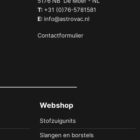
5176 NB De Moer - NL
T:
+31 (0)76-5781581
E:
info@astrovac.nl
Contactformulier
Webshop
Stofzuigunits
Slangen en borstels