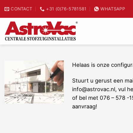
Ga
CONTACT
+31 (0)76-5781581
WHATSAPP
25% tijdwinst
naar
inhoud
Helaas is onze configurat
Stuurt u gerust een mai
info@astrovac.nl, vul he
of bel met 076 – 578 -1
aanvraag!