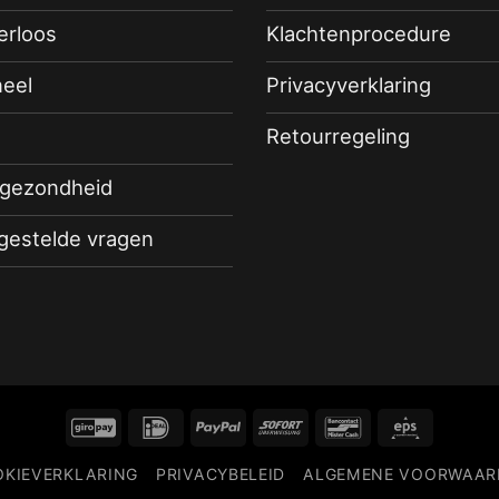
terloos
Klachtenprocedure
eel
Privacyverklaring
Retourregeling
 gezondheid
 gestelde vragen
GiroPay
IDeal
PayPal
Sofort
Bancontact
Eps
KIEVERKLARING
PRIVACYBELEID
ALGEMENE VOORWAAR