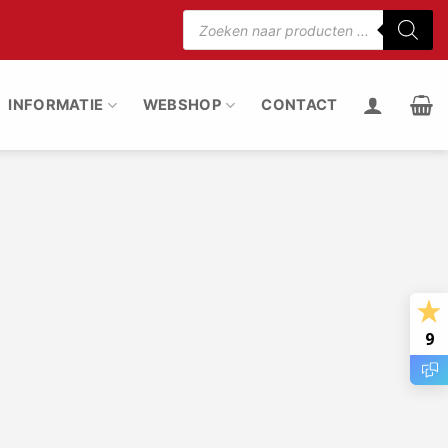
Producten
zoeken
75% minder motorgeluid
100% stof uit de rui
INFORMATIE
WEBSHOP
CONTACT
9