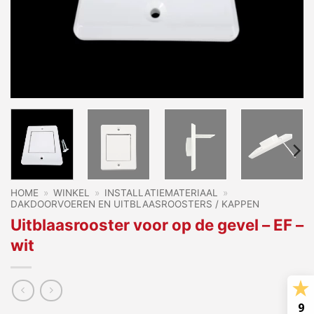
HOME
»
WINKEL
»
INSTALLATIEMATERIAAL
»
DAKDOORVOEREN EN UITBLAASROOSTERS / KAPPEN
Uitblaasrooster voor op de gevel – EF –
wit
9