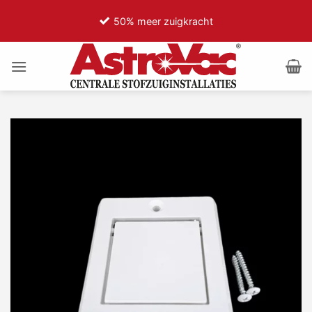
Ga
50% meer zuigkracht
naar
inhoud