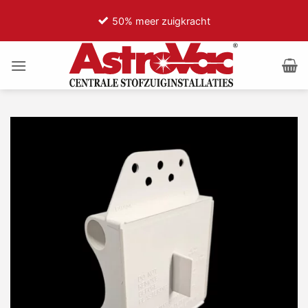
Ga
50% meer zuigkracht
naar
inhoud