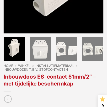
HOME
»
WINKEL
»
INSTALLATIEMATERIAAL
»
INBOUWDOZEN T.B.V. STOFCONTACTEN
Inbouwdoos ES-contact 51mm/2″ –
met tijdelijke beschermkap
9