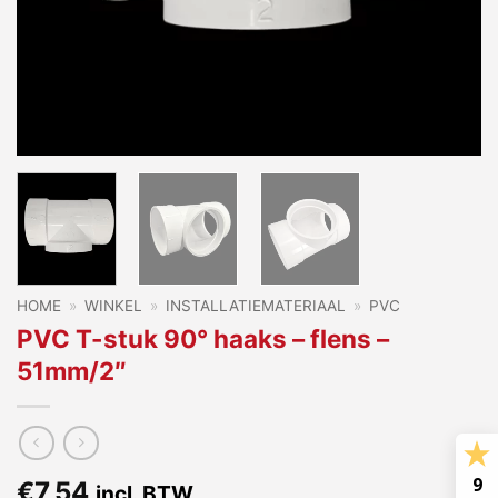
HOME
»
WINKEL
»
INSTALLATIEMATERIAAL
»
PVC
PVC T-stuk 90° haaks – flens –
51mm/2″
9
€
7,54
incl. BTW