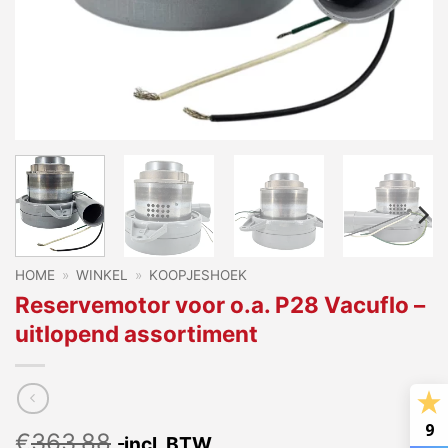
HOME
»
WINKEL
»
KOOPJESHOEK
Reservemotor voor o.a. P28 Vacuflo –
uitlopend assortiment
9
€
363,88
incl. BTW