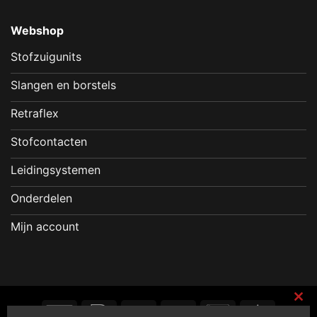
Webshop
Stofzuigunits
Slangen en borstels
Retraflex
Stofcontacten
Leidingsystemen
Onderdelen
Mijn account
GiroPay
IDeal
PayPal
Sofort
Bancontact
Eps
CL