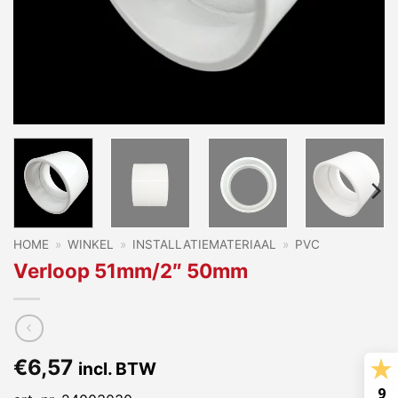
HOME
»
WINKEL
»
INSTALLATIEMATERIAAL
»
PVC
Verloop 51mm/2″ 50mm
€
6,57
incl. BTW
9