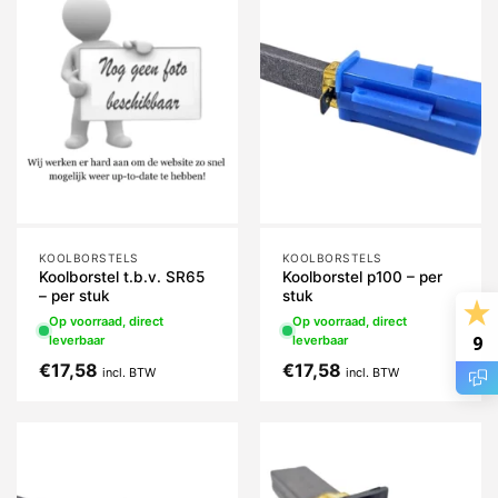
KOOLBORSTELS
KOOLBORSTELS
Koolborstel t.b.v. SR65
Koolborstel p100 – per
– per stuk
stuk
Op voorraad, direct
Op voorraad, direct
9
leverbaar
leverbaar
€
17,58
€
17,58
incl. BTW
incl. BTW