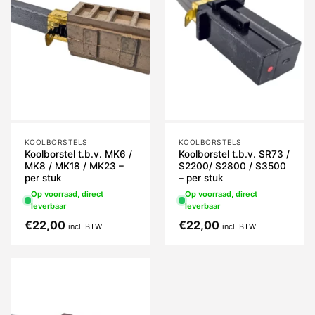
KOOLBORSTELS
KOOLBORSTELS
Koolborstel t.b.v. MK6 /
Koolborstel t.b.v. SR73 /
MK8 / MK18 / MK23 –
S2200/ S2800 / S3500
per stuk
– per stuk
Op voorraad, direct
Op voorraad, direct
leverbaar
leverbaar
€
22,00
€
22,00
incl. BTW
incl. BTW