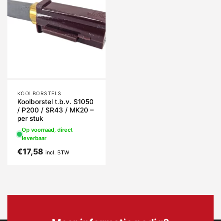
KOOLBORSTELS
Koolborstel t.b.v. S1050
/ P200 / SR43 / MK20 –
per stuk
Op voorraad, direct
leverbaar
€
17,58
incl. BTW