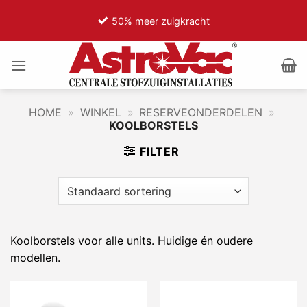
Ga
50% meer zuigkracht
naar
inhoud
HOME
»
WINKEL
»
RESERVEONDERDELEN
»
KOOLBORSTELS
FILTER
Koolborstels voor alle units. Huidige én oudere
modellen.