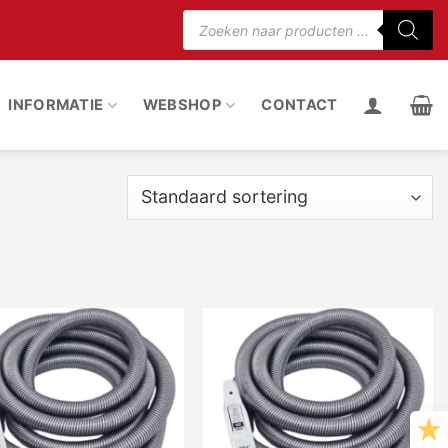
Producten
zoeken
75% minder motorgeluid
100% stof uit de rui
INFORMATIE
WEBSHOP
CONTACT