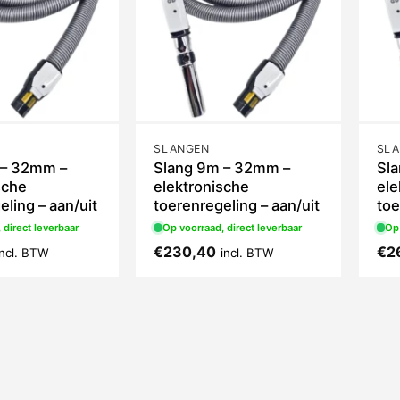
SLANGEN
SL
 – 32mm –
Slang 9m – 32mm –
Sl
sche
elektronische
ele
eling – aan/uit
toerenregeling – aan/uit
toe
 direct leverbaar
Op voorraad, direct leverbaar
Op 
€
230,40
€
2
incl. BTW
incl. BTW