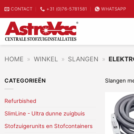
Ga
CONTACT
+31 (0)76-5781581
WHATSAPP
25% tijdwinst
naar
inhoud
HOME
»
WINKEL
»
SLANGEN
»
ELEKTR
CATEGORIEËN
Slangen me
Refurbished
SlimLine - Ultra dunne zuigbuis
Stofzuigerunits en Stofcontainers