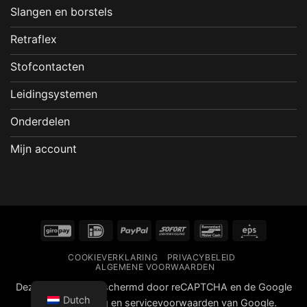
Slangen en borstels
Retraflex
Stofcontacten
Leidingsystemen
Onderdelen
Mijn account
GiroPay
IDeal
PayPal
Sofort
Bancontact
Eps
COOKIEVERKLARING
PRIVACYBELEID
ALGEMENE VOORWAARDEN
Deze website is beschermd door reCAPTCHA en de Google
Dutch
privacyverklaring
en
servicevoorwaarden
van Google.