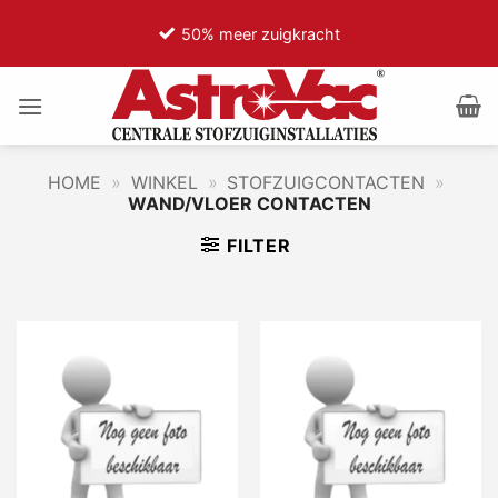
Ga
50% meer zuigkracht
naar
inhoud
HOME
»
WINKEL
»
STOFZUIGCONTACTEN
»
WAND/VLOER CONTACTEN
FILTER