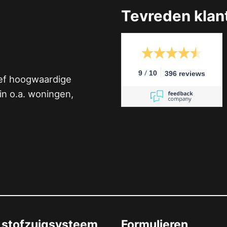
Tevreden klan
/
9
10
396 reviews
ief hoogwaardige
n o.a. woningen,
 stofzuigsysteem
Formulieren