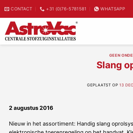
Ga
CONTACT
+31 (0)76-5781581
WHATSAPP
25% tijdwinst
naar
inhoud
GEEN ONDE
Slang o
GEPLAATST OP
13 DE
2 augustus 2016
Nieuw in het assortiment: Handig slang oprolsy
elektronische toerenregeling op het handvat. Kl