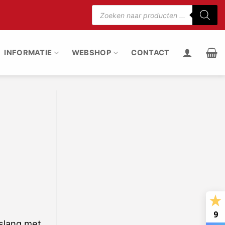
Producten
zoeken
75% minder motorgeluid
100% stof uit de rui
INFORMATIE
WEBSHOP
CONTACT
9
 slang met