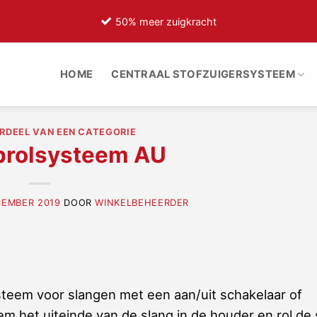
50% meer zuigkracht
HOME
CENTRAAL STOFZUIGERSYSTEEM
RDEEL VAN EEN CATEGORIE
prolsysteem AU
CEMBER 2019
DOOR
WINKELBEHEERDER
steem voor slangen met een aan/uit schakelaar of
em het uiteinde van de slang in de houder en rol de