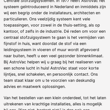
Centrale Stofzuigsystemen. In 1977 heeft AstroVac het
systeem geïntroduceerd in Nederland en inmiddels zijn
wij een begrip onder de installateurs, architecten en
particulieren. Ons veelzijdig systeem kent vele
toepassingen, voor zowel in de thuis-setting, als op
kantoor, of zelfs in de industrie. Dé reden om voor een
centraal stofzuigsysteem te gaan is het vermijden van
fijnstof in huis, want doordat de stof via een
leidingsysteem in vloeren of muur wordt afgevoerd
naar buiten, heeft u een veel gezonder binnenklimaat.
Bij AstroVac helpen wij u graag bij het realiseren van
een schone lucht in huis! AstroVac staat voor korte
lijntjes, snel schakelen, en persoonlijk contact. Ons
team staat klaar om u te voorzien van deskundig
advies en maatwerk oplossingen.
Van het bestellen van een klein onderdeel, tot het laten
uitrekenen van krachtige installaties, alles is mogelijk
bij ons. “Kan niet, bestaat niet,” is dan ook een