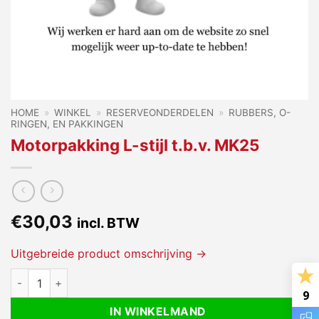
HOME
»
WINKEL
»
RESERVEONDERDELEN
»
RUBBERS, O-
RINGEN, EN PAKKINGEN
Motorpakking L-stijl t.b.v. MK25
€
30,03
incl. BTW
Uitgebreide product omschrijving →
Motorpakking L-stijl t.b.v. MK25 aantal
9
IN WINKELMAND