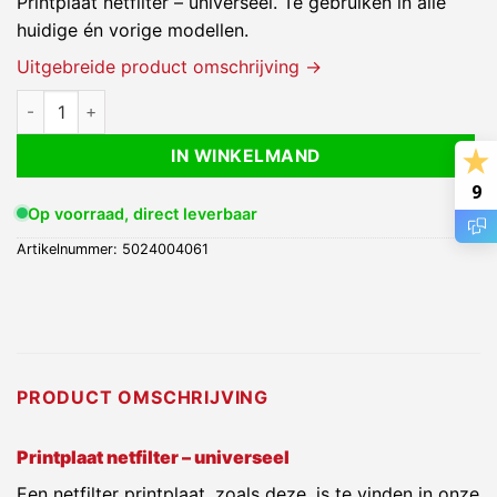
Printplaat netfilter – universeel. Te gebruiken in alle
huidige én vorige modellen.
Uitgebreide product omschrijving →
Printplaat netfilter - universeel aantal
IN WINKELMAND
9
Op voorraad, direct leverbaar
Artikelnummer:
5024004061
PRODUCT OMSCHRIJVING
Printplaat netfilter – universeel
Een netfilter printplaat, zoals deze, is te vinden in onze