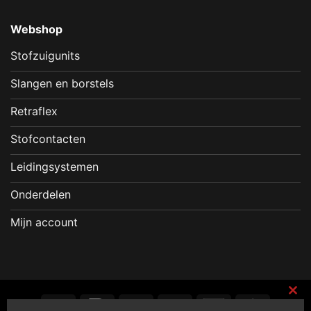
Webshop
Stofzuigunits
Slangen en borstels
Retraflex
Stofcontacten
Leidingsystemen
Onderdelen
Mijn account
GiroPay
IDeal
PayPal
Sofort
Bancontact
Eps
CL