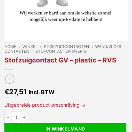
HOME
»
WINKEL
»
STOFZUIGCONTACTEN
»
WAND/VLOER
CONTACTEN
»
STOFCONTACTEN OVERIG
Stofzuigcontact GV – plastic – RVS
€
27,51
incl. BTW
Uitgebreide product omschrijving →
Stofzuigcontact GV - plastic - RVS aantal
IN WINKELMAND