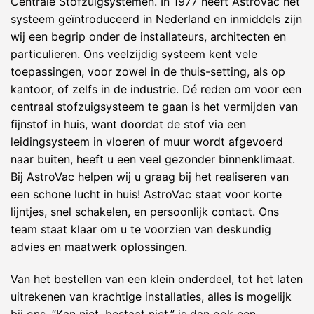
Centrale Stofzuigsystemen. In 1977 heeft AstroVac het
systeem geïntroduceerd in Nederland en inmiddels zijn
wij een begrip onder de installateurs, architecten en
particulieren. Ons veelzijdig systeem kent vele
toepassingen, voor zowel in de thuis-setting, als op
kantoor, of zelfs in de industrie. Dé reden om voor een
centraal stofzuigsysteem te gaan is het vermijden van
fijnstof in huis, want doordat de stof via een
leidingsysteem in vloeren of muur wordt afgevoerd
naar buiten, heeft u een veel gezonder binnenklimaat.
Bij AstroVac helpen wij u graag bij het realiseren van
een schone lucht in huis! AstroVac staat voor korte
lijntjes, snel schakelen, en persoonlijk contact. Ons
team staat klaar om u te voorzien van deskundig
advies en maatwerk oplossingen.
Van het bestellen van een klein onderdeel, tot het laten
uitrekenen van krachtige installaties, alles is mogelijk
bij ons. “Kan niet, bestaat niet,” is dan ook een